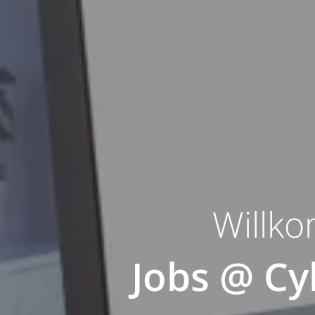
Willk
Jobs @ Cy