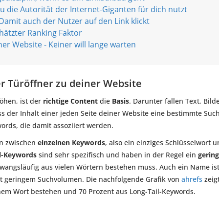
u die Autorität der Internet-Giganten für dich nutzt
- Damit auch der Nutzer auf den Link klickt
chätzter Ranking Faktor
er Website - Keiner will lange warten
er Türöffner zu deiner Website
öhen, ist der
richtige Content
die
Basis
. Darunter fallen Text, Bild
s der Inhalt einer jeden Seite deiner Website eine bestimmte Such
ords, die damit assoziiert werden.
n zwischen
einzelnen Keywords
, also ein einziges Schlüsselwort 
l-Keywords
sind sehr spezifisch und haben in der Regel ein
gerin
zwangsläufig aus vielen Wörtern bestehen muss. Auch ein Name is
mit geringem Suchvolumen. Die nachfolgende Grafik von
ahrefs
zeig
nem Wort bestehen und 70 Prozent aus Long-Tail-Keywords.