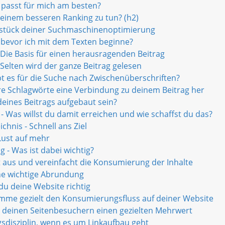
passt für mich am besten?
 einem besseren Ranking zu tun? (h2)
rzstück deiner Suchmaschinenoptimierung
 bevor ich mit dem Texten beginne?
ie Basis für einen herausragenden Beitrag
Selten wird der ganze Beitrag gelesen
bt es für die Suche nach Zwischenüberschriften?
rere Schlagwörte eine Verbindung zu deinem Beitrag her
 deines Beitrags aufgebaut sein?
s - Was willst du damit erreichen und wie schaffst du das?
chnis - Schnell ans Ziel
 Lust auf mehr
 - Was ist dabei wichtig?
ut aus und vereinfacht die Konsumierung der Inhalte
ine wichtige Abrundung
du deine Website richtig
timme gezielt den Konsumierungsfluss auf deiner Website
te deinen Seitenbesuchern einen gezielten Mehrwert
igsdisziplin, wenn es um Linkaufbau geht