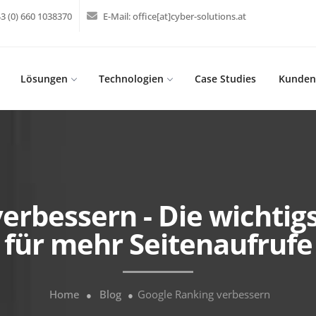
3 (0) 660 1038370
E-Mail:
office[at]cyber-solutions.at
Lösungen
Technologien
Case Studies
Kunden
verbessern - Die wicht
für mehr Seitenaufrufe
Home
Blog
Google Ranking verbessern